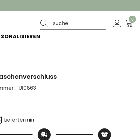
0
0
ite
RSONALISIEREN
aschenverschluss
ummer:
U10863
g
Liefertermin