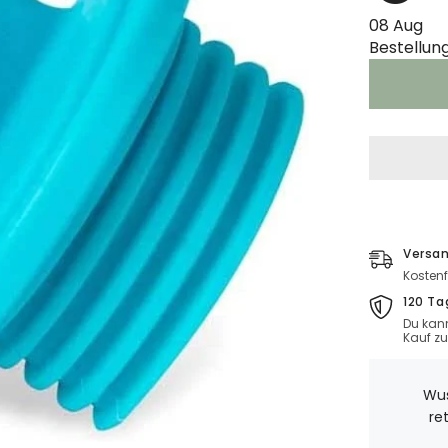
08 Aug
Bestellun
Versan
Kostenf
120 Ta
Du kann
Kauf z
Wus
re