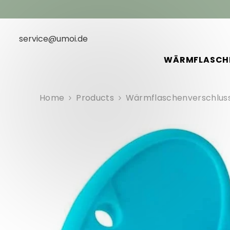
SKIP TO CONTENT
service@umoi.de
WÄRMFLASCH
Home
Products
Wärmflaschenverschlus