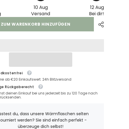
10 Aug
12 Aug
g
Versand
Bei dir!
ZUM WARENKORB HINZUFÜGEN
dkostenfrei
rei ab €20 Einkaufswert. 24h Blitzversand
ge Rückgaberecht
st deinen Einkauf bei uns jederzeit bis zu 120 Tage nach
urücksenden.
stest du, dass unsere Wärmflaschen selten
tourniert werden? Sie sind einfach perfekt -
überzeuge dich selbst!