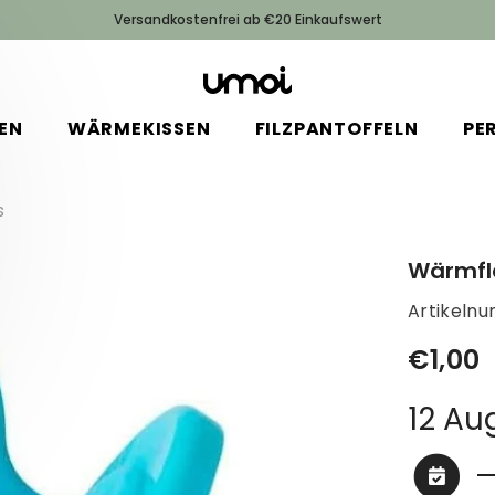
Versandkostenfrei ab €20 Einkaufswert
EN
WÄRMEKISSEN
FILZPANTOFFELN
PE
s
Wärmfl
Artikeln
€1,00
12 Au