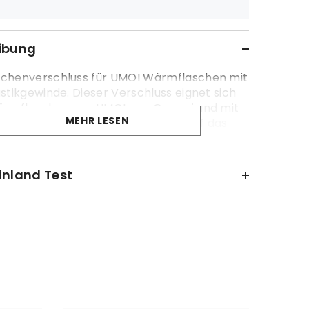
ibung
chenverschluss für UMOI Wärmflaschen mit
stikgewinde. Dieser Verschluss eignet sich
Wärmflaschen von UMOI, aus Gummi und mit
MEHR LESEN
stikgewinde. Bitte schaue vorher auf das
Deiner Wärmflaschen.
inland Test