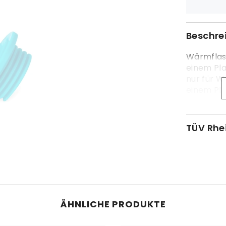
Beschre
Wärmflas
einem Pla
nur für 
einem Pla
Gewinde 
TÜV Rhe
ÄHNLICHE PRODUKTE