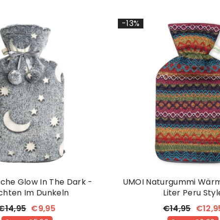
-13%
che Glow In The Dark -
UMOI Naturgummi Wärmf
chten Im Dunkeln
Liter Peru Styl
€14,95
€9,95
€14,95
€12,9