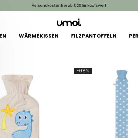
Versandkostenfrei ab €20 Einkaufswert
EN
WÄRMEKISSEN
FILZPANTOFFELN
PE
-68%