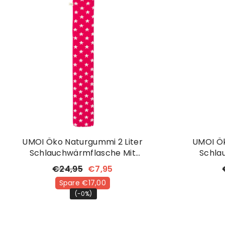
UMOI Öko Naturgummi 2 Liter
UMOI Ök
Schlauchwärmflasche Mit
Schla
Kuschligem Strickbezug Mit
Kuschl
€24,95
€7,95
Sternchen
Spare €17,00
(-0%)