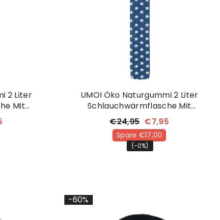
 2 Liter
UMOI Öko Naturgummi 2 Liter
he Mit
Schlauchwärmflasche Mit
zug Mit
Kuschligem Strickbezug Mit
5
€24,95
€7,95
Sternchen
Spare €17,00
(-0%)
-60%