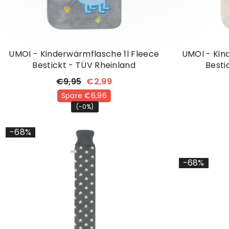
UMOI - Kinderwärmflasche 1l Fleece
UMOI - Kin
Bestickt - TÜV Rheinland
Besti
€9,95
€2,99
Spare €6,96
(-0%)
-68%
-68%