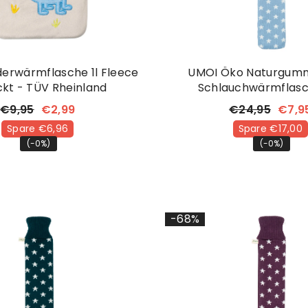
derwärmflasche 1l Fleece
UMOI Öko Naturgummi
ckt - TÜV Rheinland
Schlauchwärmflasc
Kuschligem Strickbe
€9,95
€2,99
€24,95
€7,9
Sternchen
Spare €6,96
Spare €17,00
(-0%)
(-0%)
-68%