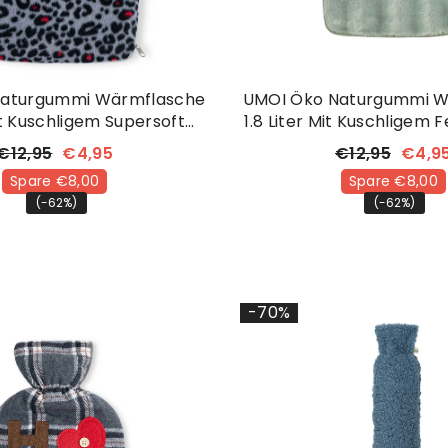
Naturgummi Wärmflasche
UMOI Öko Naturgummi W
it Kuschligem Supersoft
1.8 Liter Mit Kuschligem Fe
Fleece Bezug Leopard
€12,95
€4,95
€12,95
€4,9
Spare €8,00
Spare €8,00
(-62%)
(-62%)
-70%