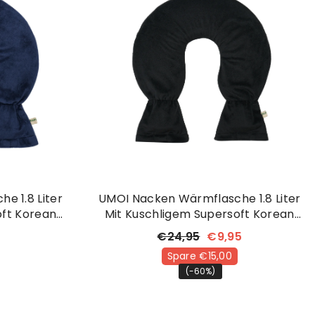
e 1.8 Liter
UMOI Nacken Wärmflasche 1.8 Liter
oft Korean
Mit Kuschligem Supersoft Korean
elblau)
Fleece Bezug (Schwarz)
€24,95
€9,95
Spare €15,00
(-60%)