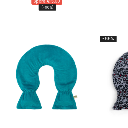
Spare €15,00
(-60%)
-65%