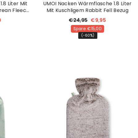
8 Liter Mit
UMOI Nacken Wärmflasche 1.8 Liter
rean Fleece
Mit Kuschligem Rabbit Fell Bezug
d
9
€24,95
€9,95
Spare €15,00
(-60%)