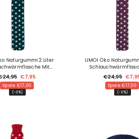
o Naturgummi 2 Liter
UMOI Öko Naturgummi
uchwärmflasche Mit
Schlauchwärmflasc
igem Strickbezug Mit
Kuschligem Strickbe
€24,95
€7,95
€24,95
€7,9
Sternchen
Sternchen
Spare €17,00
Spare €17,00
(-0%)
(-0%)