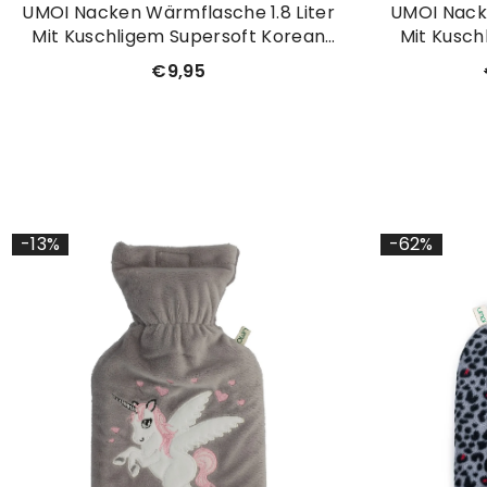
UMOI Nacken Wärmflasche 1.8 Liter
UMOI Nacke
Mit Kuschligem Supersoft Korean
Mit Kusch
Fleece Bezug (Dunkelgrün)
Fleece
€9,95
-13%
-62%