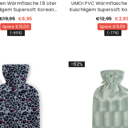
n Wärmflasche 1.8 Liter
UMOI PVC Wärmflasche 1.
ligem Supersoft Korean
Kuschligem Supersoft Ko
 Bezug Pink Leopard
Bezug Leopar
€19,95
€6,95
€12,95
€2,9
Spare €13,00
Spare €9,96
(-65%)
(-77%)
-62%