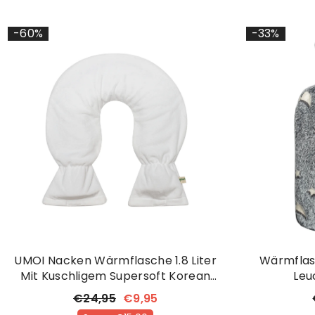
-60%
-33%
UMOI Nacken Wärmflasche 1.8 Liter
Wärmflas
Mit Kuschligem Supersoft Korean
Leu
Fleece Bezug (Weiß)
€24,95
€9,95