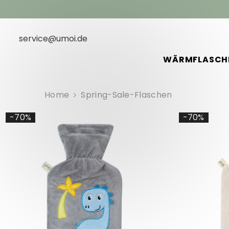
SKIP TO CONTENT
service@umoi.de
WÄRMFLASCH
Home
Spring-Sale-Flaschen
-70%
-70%