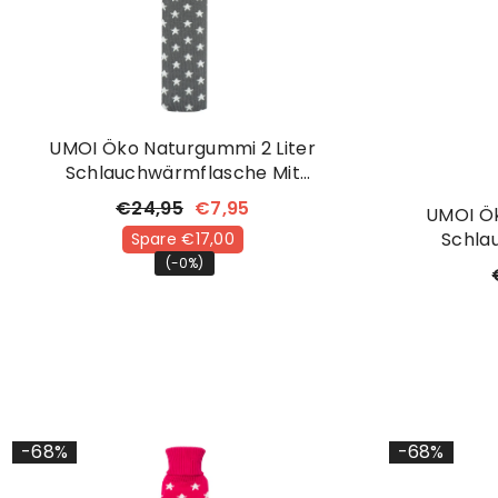
UMOI Öko Naturgummi 2 Liter
Schlauchwärmflasche Mit
Kuschligem Strickbezug Mit
€24,95
€7,95
UMOI Ök
Sternchen
Schla
Spare €17,00
Kuschl
(-0%)
-68%
-68%