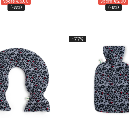
Spare €5,00
Spare €2,00
(-33%)
(-13%)
-77%