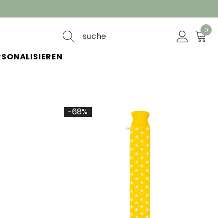
0
0
ite
RSONALISIEREN
-68%