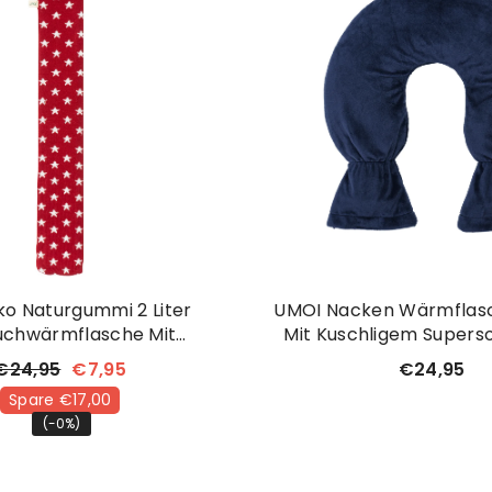
o Naturgummi 2 Liter
UMOI Nacken Wärmflasch
uchwärmflasche Mit
Mit Kuschligem Supers
igem Strickbezug Mit
Fleece Bezug (Dunk
€24,95
€7,95
€24,95
Sternchen
Spare €17,00
(-0%)