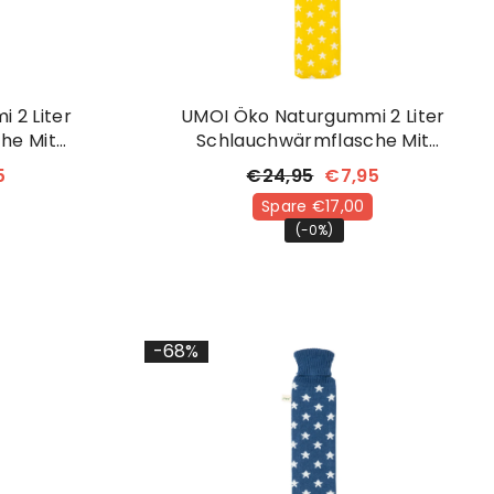
 2 Liter
UMOI Öko Naturgummi 2 Liter
he Mit
Schlauchwärmflasche Mit
zug Mit
Kuschligem Strickbezug Mit
5
€24,95
€7,95
Sternchen
Spare €17,00
(-0%)
-68%