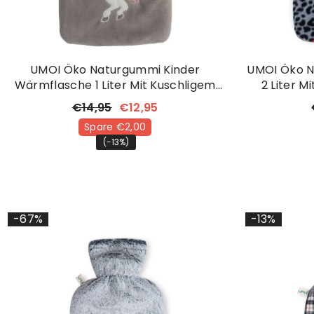
UMOI Öko Naturgummi Kinder
UMOI Öko 
Wärmflasche 1 Liter Mit Kuschligem
2 Liter M
Fleece Und Einhorn
Korean 
€14,95
€12,95
Spare €2,00
(-13%)
-67%
-13%